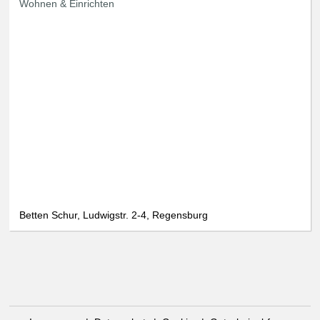
Wohnen & Einrichten
Betten Schur, Ludwigstr. 2-4, Regensburg