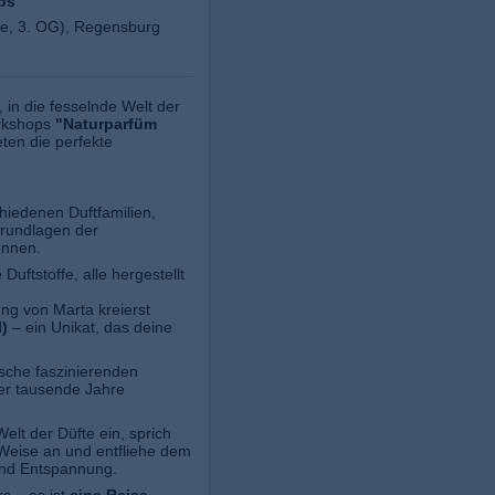
ps
e, 3. OG), Regensburg
, in die fesselnde Welt der
orkshops
"Naturparfüm
ten die perfekte
hiedenen Duftfamilien,
Grundlagen der
ennen.
uftstoffe, alle hergestellt
ung von Marta kreierst
)
– ein Unikat, das deine
che faszinierenden
er tausende Jahre
Welt der Düfte ein, sprich
 Weise an und entfliehe dem
 und Entspannung.