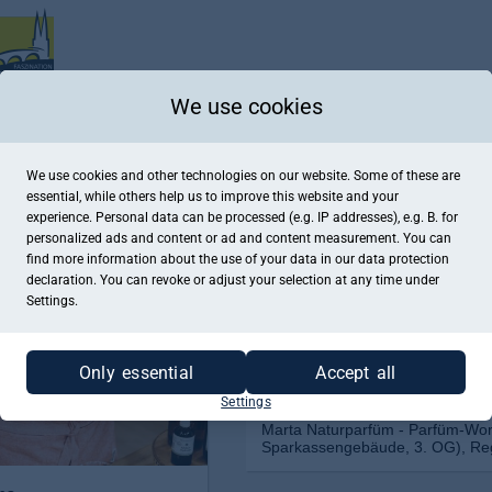
We use cookies
We use cookies and other technologies on our website. Some of these are
essential, while others help us to improve this website and your
experience. Personal data can be processed (e.g. IP addresses), e.g. B. for
personalized ads and content or ad and content measurement. You can
find more information about the use of your data in our
data protection
declaration. You can revoke or adjust your selection at any time under
Settings.
Only essential
Accept all
Settings
Marta Naturparfüm - Parfüm-Wor
Sparkassengebäude, 3. OG), R