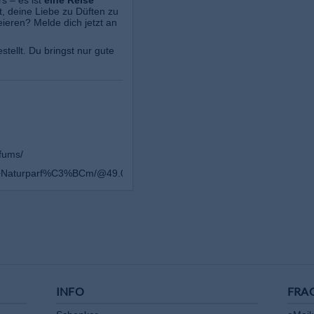
s – es ist
eine Reise
it, deine Liebe zu Düften zu
ieren? Melde dich jetzt an
stellt. Du bringst nur gute
fums/
a+Naturparf%C3%BCm/@49.0178316,12.0943025,17z/data=!3m1!4b1!
INFO
FRA