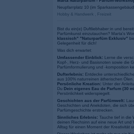
Marta Naturparfüm - Parfüm-Worksho
Neupfarrplatz 10 (im Sparkassengebäud
Hobby & Handwerk , Freizeit
Bist du ein(e) Duftliebhaber:in und bereit
Parfümkunst einzutauchen? Marta's W
klassisch" "Naturparfüm Exklusiv"
bie
Gelegenheit für dich!
Was dich erwartet:
Umfassender Einblick:
Lerne die versc
Kopf-, Herz- und Basisnoten sowie die 
Parfümformulierung und -komposition k
Dufterlebnis:
Entdecke unterschiedliche D
aus 100% naturreinen ätherischen Ölen.
Persönliche Kreation:
Unter der Anleit
Du
Dein eigenes Eau de Parfum (30 ml
Persönlichkeit widerspiegelt.
Geschichten aus der Parfümwelt:
Laus
Geschichten und Anekdoten, die sich üb
Parfümgeschichte erstrecken.
Sinnliches Erlebnis:
Tauche tief in die 
deinen Riechsinn auf eine neue Art und
Alltag für einen Moment der Kreativität