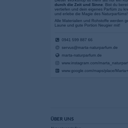
Dieser Workshop ist mehr als nur ein Kur
durch die Zeit und Sinne
. Bist du bere
vertiefen und dein eigenes Parfüm zu kre
und erlebe die Magie des Naturparfüms!
Alle Materialien und Rohstoffe werden ge
Laune und gute Portion Neugier mit!
0941 599 887 66
servus@marta-naturparfum.de
marta-naturparfum.de
www.instagram.com/marta_naturpar
www.google.com/maps/place/Mart
ÜBER UNS