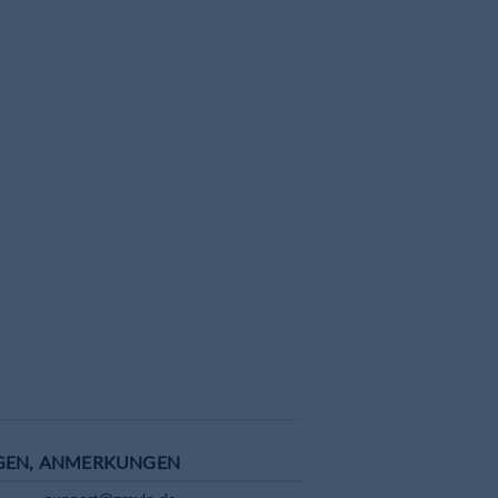
4m6!3m5!1s0x479fc1cb00205a49:0xe4a59a8d277e9a49!8m2!3d49.01
GEN, ANMERKUNGEN